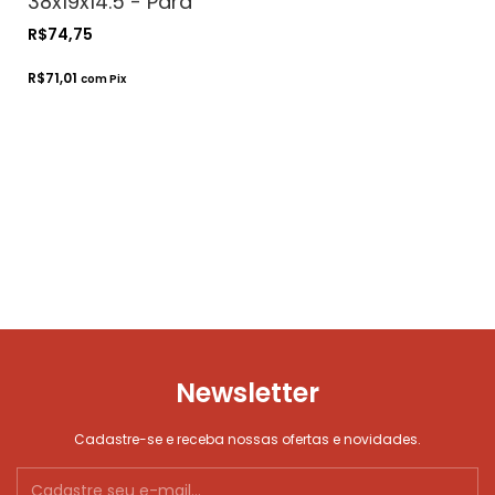
38x19x14.5 - Para
Entregas.
R$74,75
Transporte.
Correios
R$71,01
com
Pix
Newsletter
Cadastre-se e receba nossas ofertas e novidades.