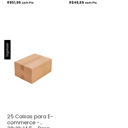
Correios
R$51,96
R$48,69
com
Pix
com
Pix
Esgotado
25 Caixas para E-
commerce -