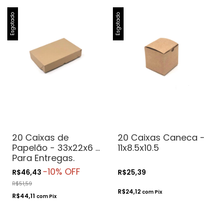
Esgotado
Esgotado
20 Caixas de
20 Caixas Caneca -
Papelão - 33x22x6 -
11x8.5x10.5
Para Entregas.
Transporte.
-
10
% OFF
R$46,43
R$25,39
Correios
R$51,59
R$24,12
com
Pix
R$44,11
com
Pix