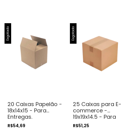
Esgotado
Esgotado
20 Caixas Papelão -
25 Caixas para E-
18x14x15 - Para
commerce -
Entregas.
19x19x14.5 - Para
Transporte.
Entregas.
R$54,69
R$51,25
Correios
Transporte.