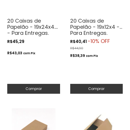
20 Caixas de
20 Caixas de
Papelão - 19x24x4.5
Papelão - 19x12x4 -
- Para Entregas.
Para Entregas.
Transporte.
Transporte.
-
10
% OFF
R$45,29
R$40,41
Correios
Correios
R$44,90
R$43,03
com
Pix
R$38,39
com
Pix
Comprar
Comprar