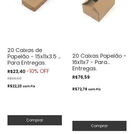
20 Caixas de
20 Caixas Papelão -
Papelão - 15x11x3.5 -
16x11x7 - Para
Para Entregas.
Entregas.
Transporte.
-
10
% OFF
R$23,40
Transporte.
Correios
R$76,59
R$26,00
Correios
R$22,23
com
Pix
R$72,76
com
Pix
Comprar
Comprar