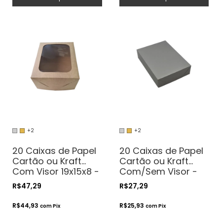
+2
+2
20 Caixas de Papel
20 Caixas de Papel
Cartão ou Kraft
Cartão ou Kraft
Com Visor 19x15x8 -
Com/Sem Visor -
Para Presentes.
19x15x4 - Para
R$47,29
R$27,29
Cosméticos ou
Presentes.
Artesanatos
Cosméticos ou
R$44,93
R$25,93
com
Pix
com
Pix
Artesanatos