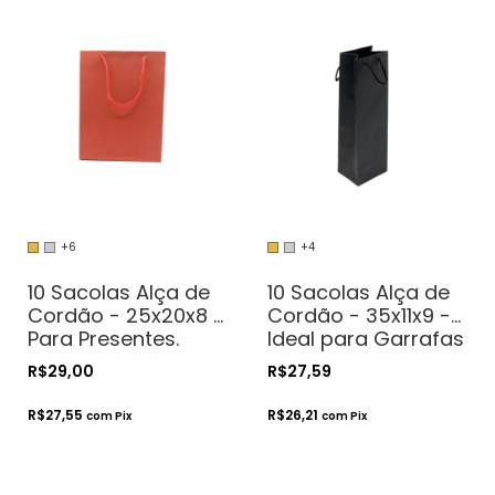
+6
+4
10 Sacolas Alça de
10 Sacolas Alça de
Cordão - 25x20x8 -
Cordão - 35x11x9 -
Para Presentes.
Ideal para Garrafas
Cosméticos ou
de Vinho 750ml
R$29,00
R$27,59
Artesanatos
R$27,55
R$26,21
com
Pix
com
Pix