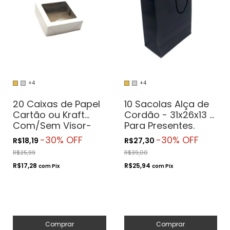
+4
+4
20 Caixas de Papel
10 Sacolas Alça de
Cartão ou Kraft
Cordão - 31x26x13 -
Com/Sem Visor-
Para Presentes.
12x12x4 - Para
Cosméticos ou
-
30
% OFF
-
30
% OFF
R$18,19
R$27,30
Presentes.
Artesanatos
R$25,99
R$39,00
Cosméticos ou
R$17,28
R$25,94
Artesanatos
com
Pix
com
Pix
Comprar
Comprar