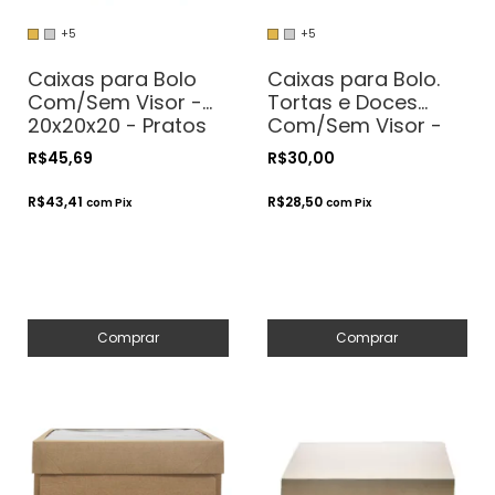
+5
+5
Caixas para Bolo
Caixas para Bolo.
Com/Sem Visor -
Tortas e Doces
20x20x20 - Pratos
Com/Sem Visor -
de até 19cm
20x20x8 - Pratos de
R$45,69
R$30,00
até 19cm
R$43,41
R$28,50
com
Pix
com
Pix
Comprar
Comprar