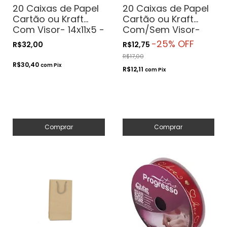
20 Caixas de Papel
20 Caixas de Papel
Cartão ou Kraft
Cartão ou Kraft
Com Visor- 14x11x5 -
Com/Sem Visor-
Para Presentes.
7x7x4- Para
-
25
% OFF
R$32,00
R$12,75
Cosméticos ou
Presentes.
R$17,00
Artesanatos
Cosméticos ou
R$30,40
com
Pix
R$12,11
Artesanatos
com
Pix
Comprar
Comprar