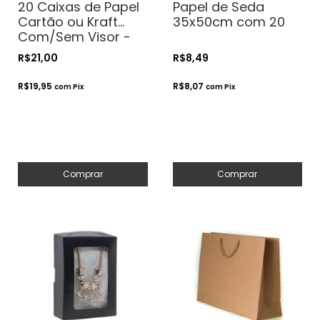
20 Caixas de Papel
Papel de Seda
Cartão ou Kraft
35x50cm com 20
Com/Sem Visor -
15x15x4- Para
R$21,00
R$8,49
Presentes.
Cosméticos ou
R$19,95
R$8,07
com
Pix
com
Pix
Artesanatos
Comprar
Comprar