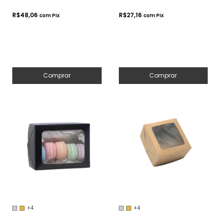
Presentes.
Cosméticos ou
R$48,06
R$27,16
com
Pix
com
Pix
Artesanatos
Comprar
Comprar
+4
+4