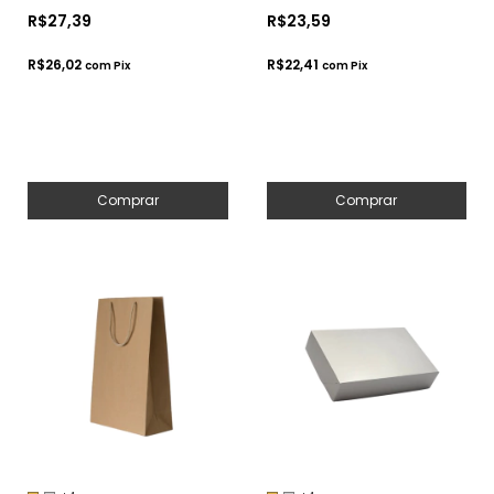
11x11x6 - Para
Cosméticos ou
R$27,39
R$23,59
Presentes.
Artesanatos
Cosméticos ou
R$26,02
R$22,41
com
Pix
com
Pix
Artesanatos
Comprar
Comprar