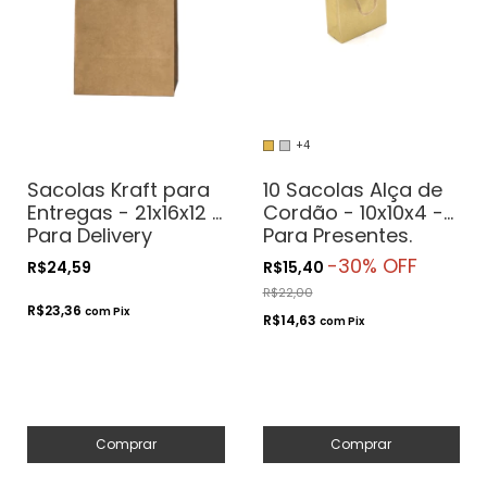
+4
Sacolas Kraft para
10 Sacolas Alça de
Entregas - 21x16x12 -
Cordão - 10x10x4 -
Para Delivery
Para Presentes.
Cosméticos ou
-
30
% OFF
R$24,59
R$15,40
Artesanatos
R$22,00
R$23,36
com
Pix
R$14,63
com
Pix
Comprar
Comprar