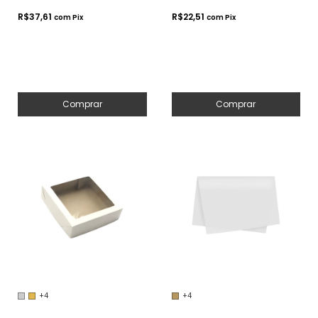
Bolos
R$37,61
R$22,51
com
Pix
com
Pix
Comprar
Comprar
+4
+4