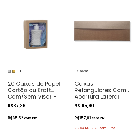
+4
2 cores
20 Caixas de Papel
Caixas
Cartão ou Kraft
Retangulares Com
Com/Sem Visor -
Abertura Lateral
19x15x6 - Para
para Bolo
R$37,39
R$165,90
Presentes.
Com/Sem Visor -
Cosméticos ou
41x31x15 - Pratos de
R$35,52
R$157,61
com
Pix
com
Pix
Artesanatos
até 40cm
2
x
de
R$82,95
sem juros