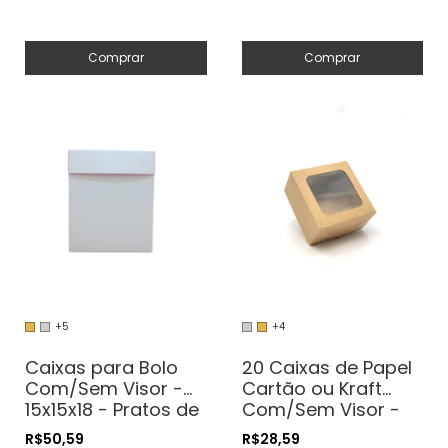
Comprar
Comprar
+5
+4
Caixas para Bolo
20 Caixas de Papel
Com/Sem Visor -
Cartão ou Kraft
15x15x18 - Pratos de
Com/Sem Visor -
até 14cm
10x10x5 - Para
R$50,59
R$28,59