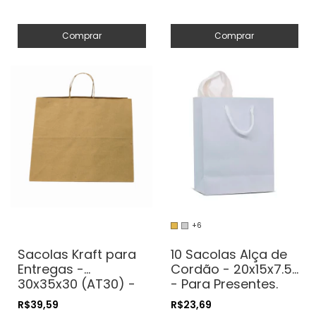
Comprar
Comprar
+6
Sacolas Kraft para
10 Sacolas Alça de
Entregas -
Cordão - 20x15x7.5
30x35x30 (AT30) -
- Para Presentes.
Para Delivery.
Cosméticos ou
R$39,59
R$23,69
Transporte de
Artesanatos