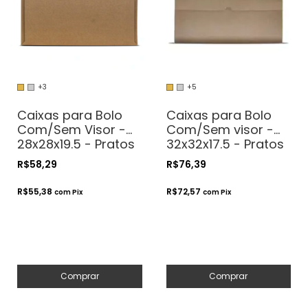
+3
+5
Caixas para Bolo
Caixas para Bolo
Com/Sem Visor -
Com/Sem visor -
28x28x19.5 - Pratos
32x32x17.5 - Pratos
de até 27cm
de até 31cm
R$58,29
R$76,39
R$55,38
R$72,57
com
Pix
com
Pix
Comprar
Comprar