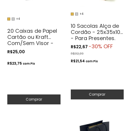
+4
+4
10 Sacolas Alça de
20 Caixas de Papel
Cordão - 25x35x10
Cartão ou Kraft
- Para Presentes.
Com/Sem Visor -
Cosméticos ou
-
30
% OFF
R$22,67
12x8x4 - Para
Artesanatos
R$25,00
R$32,39
Presentes.
Cosméticos ou
R$21,54
com
Pix
R$23,75
com
Pix
Artesanatos
Comprar
Comprar