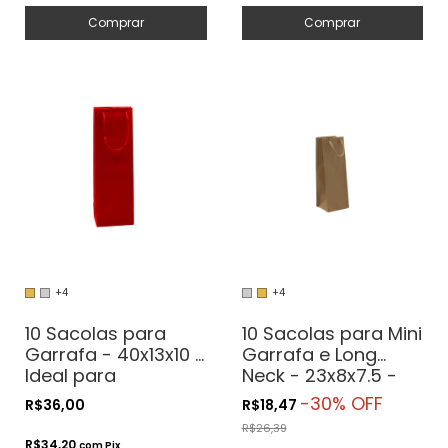
Comprar
Comprar
+4
+4
10 Sacolas para
10 Sacolas para Mini
Garrafa - 40x13x10 -
Garrafa e Long
Ideal para
Neck - 23x8x7.5 -
Destilados
Ideal para Garrafas
-
30
% OFF
R$36,00
R$18,47
de 187ml
R$26,39
R$34,20
com
Pix