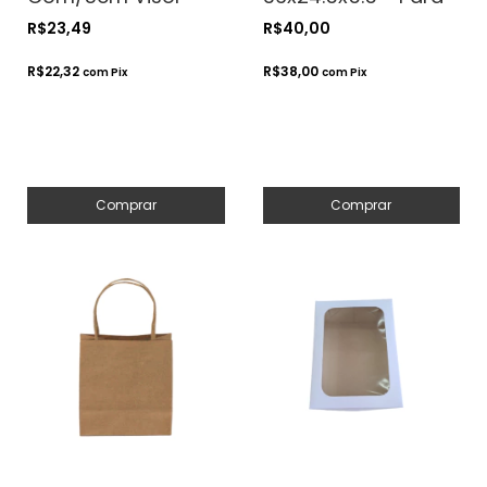
9x6x4 - Para
Presentes.
R$23,49
R$40,00
Presentes.
Cosméticos ou
Cosméticos ou
Artesanatos
R$22,32
R$38,00
com
Pix
com
Pix
Artesanatos
Comprar
Comprar