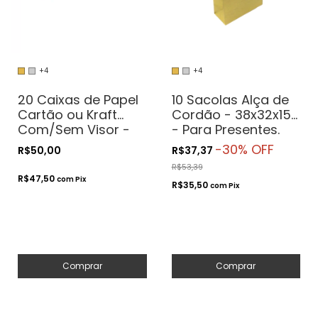
+4
+4
20 Caixas de Papel
10 Sacolas Alça de
Cartão ou Kraft
Cordão - 38x32x15
Com/Sem Visor -
- Para Presentes.
24x19x4.5 - Para
Cosméticos ou
-
30
% OFF
R$50,00
R$37,37
Presentes.
Artesanatos
R$53,39
Cosméticos ou
R$47,50
com
Pix
R$35,50
Artesanatos
com
Pix
Comprar
Comprar