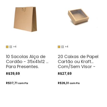
+4
+4
10 Sacolas Alça de
20 Caixas de Papel
Cordão - 35x41x12 -
Cartão ou Kraft
Para Presentes.
Com/Sem Visor -
Cosméticos ou
20x20x6 - Para
R$39,69
R$27,69
Artesanatos
Presentes.
Cosméticos ou
R$37,71
R$26,31
com
Pix
com
Pix
Artesanatos