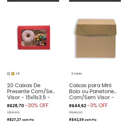
+5
3 cores
20 Caixas De
Caixas para Mini
Presente Com/Sem
Bolo ou Panetone
Visor - 15x11x3.5 -
Com/Sem Visor -
Retangulares
20x20x15 - Pratos
-
30
% OFF
-
3
% OFF
R$28,70
R$44,62
de até 19cm
R$41,00
R$46,00
R$27,27
R$42,39
com
Pix
com
Pix