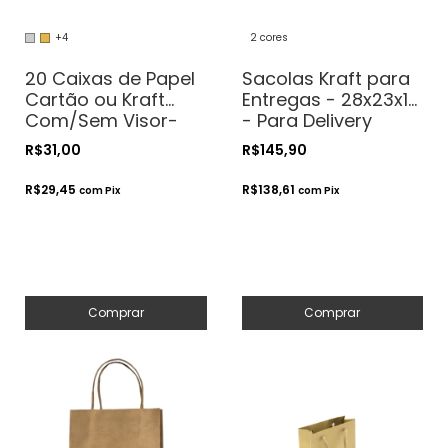
+4
2 cores
20 Caixas de Papel
Sacolas Kraft para
Cartão ou Kraft
Entregas - 28x23x18
Com/Sem Visor-
- Para Delivery
8x8x4 - Para
R$31,00
R$145,90
Presentes.
Cosméticos ou
R$29,45
R$138,61
com
Pix
com
Pix
Artesanatos
Comprar
Comprar