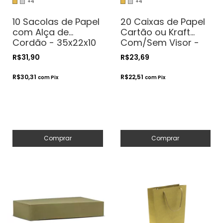
+4
+4
10 Sacolas de Papel
20 Caixas de Papel
com Alça de
Cartão ou Kraft
Cordão - 35x22x10
Com/Sem Visor -
- Para Presentes.
19x12x4 - Para
R$31,90
R$23,69
Cosméticos ou
Presentes.
Artesanatos
Cosméticos ou
R$30,31
R$22,51
com
Pix
com
Pix
Artesanatos
Comprar
Comprar