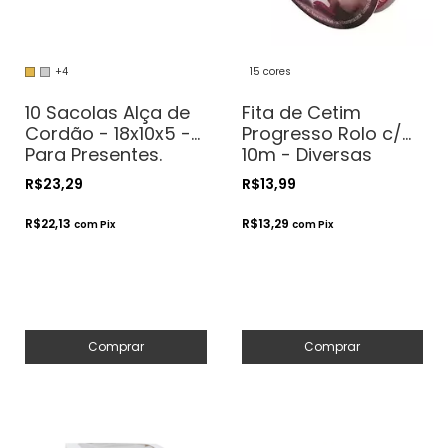
+4
15 cores
10 Sacolas Alça de
Fita de Cetim
Cordão - 18x10x5 -
Progresso Rolo c/
Para Presentes.
10m - Diversas
Cosméticos ou
Estampas
R$23,29
R$13,99
Artesanatos
R$22,13
R$13,29
com
Pix
com
Pix
Comprar
Comprar