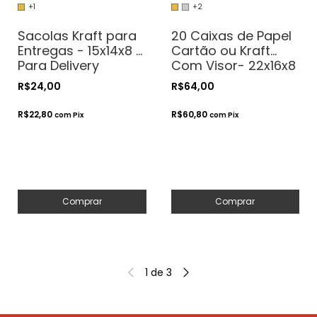
+1
+2
Sacolas Kraft para
20 Caixas de Papel
Entregas - 15x14x8 -
Cartão ou Kraft
Para Delivery
Com Visor- 22x16x8
- Para Presentes.
R$24,00
R$64,00
Cosméticos ou
Artesanatos
R$22,80
R$60,80
com
Pix
com
Pix
Comprar
Comprar
1
de
3