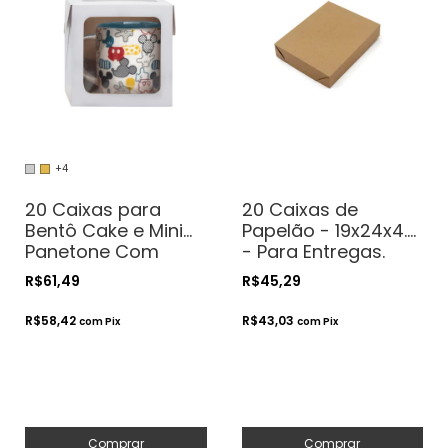
+4
20 Caixas para
20 Caixas de
Bentô Cake e Mini
Papelão - 19x24x4.5
Panetone Com
- Para Entregas.
Visor - 12x12x12 -
Transporte.
R$61,49
R$45,29
Pratos de até 11cm
Correios
R$58,42
R$43,03
com
Pix
com
Pix
Comprar
Comprar