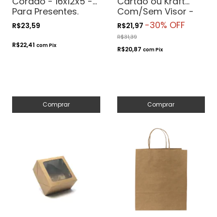
Cordão - 16x12x5 -
Cartão ou Kraft
Para Presentes.
Com/Sem Visor -
Cosméticos ou
19x12x5 - Para
-
30
% OFF
R$23,59
R$21,97
Artesanatos
Presentes.
R$31,39
Cosméticos ou
R$22,41
com
Pix
R$20,87
Artesanatos
com
Pix
Comprar
Comprar