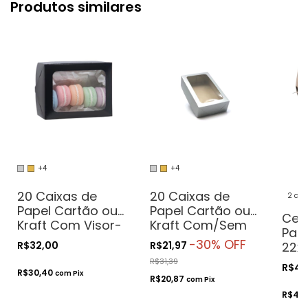
Produtos similares
+4
+4
20 Caixas de
20 Caixas de
2 cor
Papel Cartão ou
Papel Cartão ou
Ces
Kraft Com Visor-
Kraft Com/Sem
Pap
14x11x5 - Para
Visor - 19x12x5 -
-
30
% OFF
R$32,00
R$21,97
22x1
Presentes.
Para Presentes.
Pres
R$31,39
Cosméticos ou
Cosméticos ou
R$48
R$30,40
Cos
com
Pix
R$20,87
Artesanatos
Artesanatos
com
Pix
R$46,