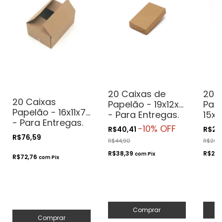
20 Caixas de
20 
20 Caixas
Papelão - 19x12x4
Pap
Papelão - 16x11x7
- Para Entregas.
15x1
- Para Entregas.
Transporte.
Entr
-
10
% OFF
R$40,41
R$23
Transporte.
Correios
Tran
R$76,59
R$44,90
R$26,
Correios
Cor
R$38,39
R$22,
com
Pix
R$72,76
com
Pix
Comprar
Comprar