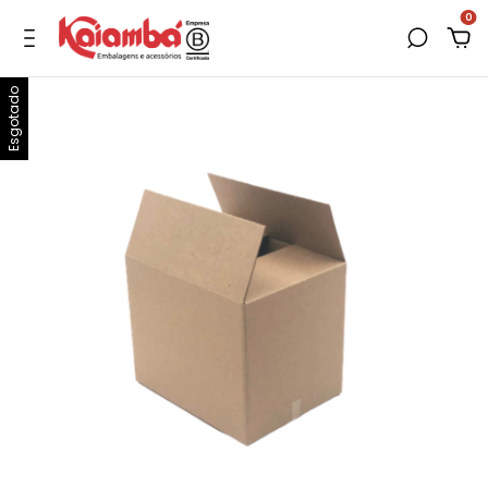
0
Esgotado