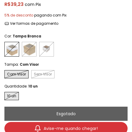
R$39,23
com
Pix
5% de desconto
pagando com Pix
Ver formas de pagamento
Cor:
Tampa Branca
Tampa:
Com Visor
Com Visor
Sem Visor
Quantidade:
10 un
10 un
Avise-me quando chegar!