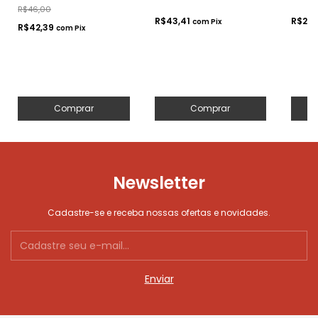
Pratos de até
19cm
Prat
R$46,00
19cm
19c
R$43,41
R$28,
com
Pix
R$42,39
com
Pix
Comprar
Comprar
Newsletter
Cadastre-se e receba nossas ofertas e novidades.