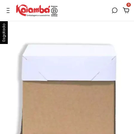
0
Esgotado