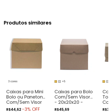
Produtos similares
3 cores
+5
+
Caixas para Mini
Caixas para Bolo
Caix
Bolo ou Panetone
Com/Sem Visor
Tor
Com/Sem Visor
- 20x20x20 -
Com
- 20x20x15 -
Pratos de até
- 20
-
3
% OFF
R$44,62
R$45,69
R$30