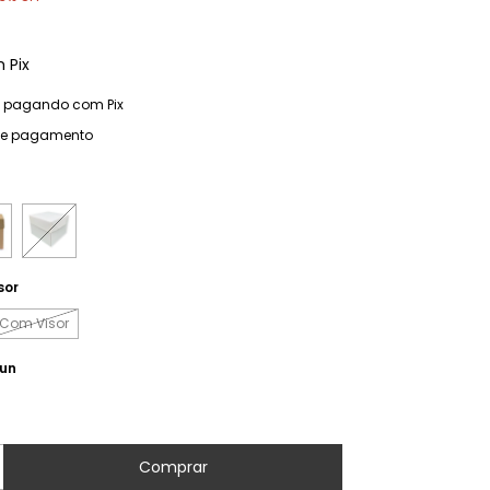
m
Pix
pagando com Pix
de pagamento
sor
Com Visor
 un