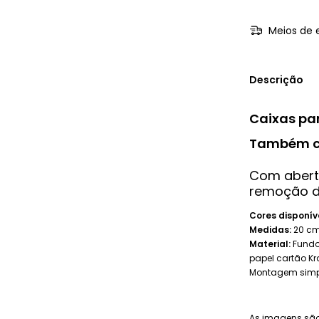
Meios de 
Descrição
Caixas par
Também c
Com abertur
remoção d
Cores disponív
Medidas:
20 cm 
Material:
Fundo
papel cartão Kr
Montagem simpl
As imagens são 