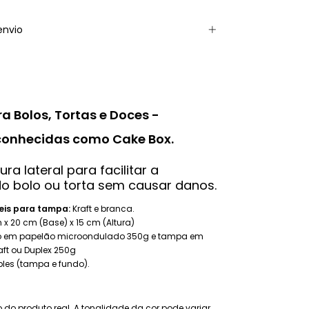
envio
a Bolos, Tortas e Doces -
onhecidas como Cake Box.
a lateral para facilitar a
o bolo ou torta sem causar danos.
eis para tampa:
Kraft e branca.
x 20 cm (Base) x 15 cm (Altura)
 em papelão microondulado 350g e tampa em
aft ou Duplex 250g
es (tampa e fundo).
do produto real. A tonalidade da cor pode variar