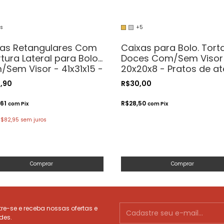
es
+5
xas Retangulares Com
Caixas para Bolo. Tort
tura Lateral para Bolo
Doces Com/Sem Visor
Sem Visor - 41x31x15 -
20x20x8 - Pratos de at
os de até 40cm
19cm
5,90
R$30,00
,61
R$28,50
com
Pix
com
Pix
R$82,95
sem juros
Comprar
Comprar
e-se e receba nossas ofertas e
des.