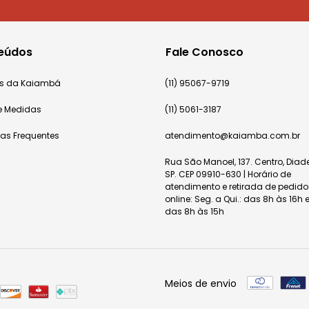
eúdos
Fale Conosco
cas da Kaiambá
(11) 95067-9719
e Medidas
(11) 5061-3187
tas Frequentes
atendimento@kaiamba.com.br
Rua São Manoel, 137. Centro, Dia
SP. CEP 09910-630 | Horário de
atendimento e retirada de pedido
online: Seg. a Qui.: das 8h às 16h e
das 8h às 15h
Meios de envio