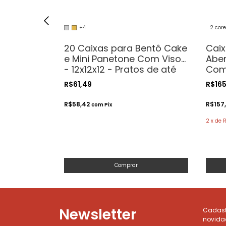
+4
2 cor
20 Caixas para Bentô Cake
Cai
 25x25x20
e Mini Panetone Com Visor
Aber
 24cm
- 12x12x12 - Pratos de até
Com/
11cm
Prat
R$61,49
R$16
R$58,42
R$157
com
Pix
2
x
de
Comprar
Newsletter
Cadastr
novida