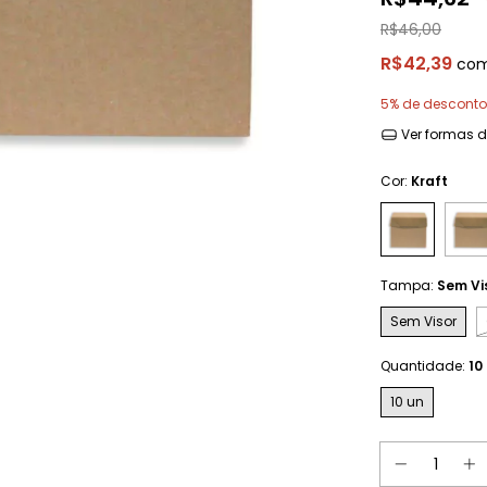
R$46,00
R$42,39
co
5% de desconto
Ver formas 
Cor:
Kraft
Tampa:
Sem Vi
Sem Visor
Quantidade:
10
10 un