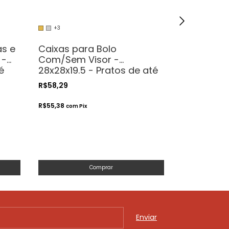
+3
+5
as e
Caixas para Bolo
Caixas pa
 -
Com/Sem Visor -
Com/Sem 
é
28x28x19.5 - Pratos de até
20x20x20 
27cm
19cm
R$58,29
R$45,69
R$55,38
R$43,41
com
Pix
com
Pi
Comprar