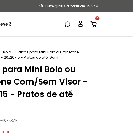
Frete grátis à partir de R$ 349
0
eve 3
.
Bolo
.
Caixas para Mini Bolo ou Panetone
 20x20x15 - Pratos de até 19cm
 para Mini Bolo ou
one Com/Sem Visor -
15 - Pratos de até
-10-KRAFT
3
% OFF