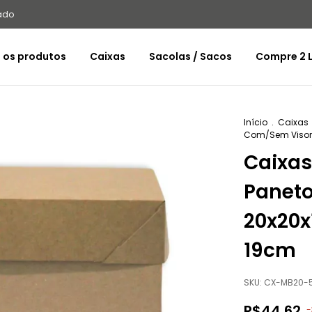
ado
 os produtos
Caixas
Sacolas / Sacos
Compre 2 L
Início
.
Caixas
Com/Sem Visor -
Caixas
Panet
20x20x
19cm
SKU:
CX-MB20-5
R$44,62
-