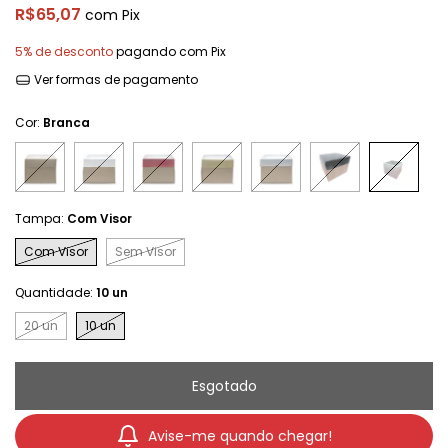
R$65,07
com
Pix
5% de desconto
pagando com Pix
Ver formas de pagamento
Cor:
Branca
Tampa:
Com Visor
Com Visor
Sem Visor
Quantidade:
10 un
20 un
10 un
Avise-me quando chegar!