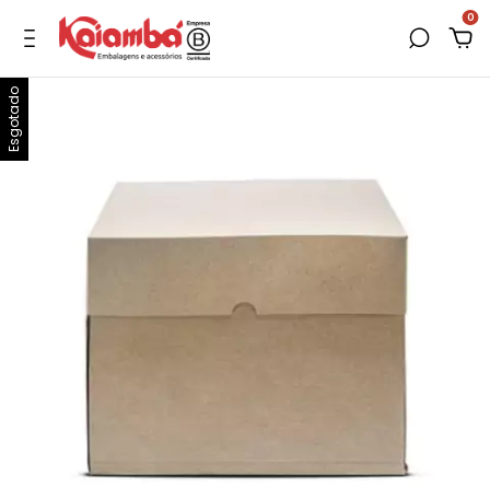
0
Esgotado