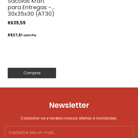
Sacolas Kraft
para Entregas -
30x35x30 (AT30)
- Para Delivery.
R$39,59
Transporte de
Bolos
R$37,61
com
Pix
Comprar
Newsletter
Cadastre-se e receba nossas ofertas e novidades.