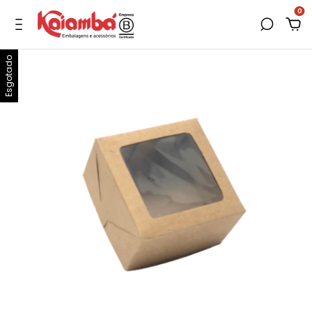
0
Esgotado