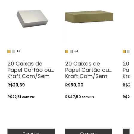
+4
+4
+
20 Caixas de
20 Caixas de
20 
Papel Cartão ou
Papel Cartão ou
Pap
Kraft Com/Sem
Kraft Com/Sem
Kra
Visor - 19x12x4 -
Visor - 24x19x4.5
Viso
R$23,69
R$50,00
R$23
Para Presentes.
- Para Presentes.
Para
Cosméticos ou
Cosméticos ou
Cos
R$22,51
R$47,50
R$22,
com
Pix
com
Pix
Artesanatos
Artesanatos
Art
Comprar
Comprar