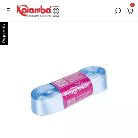
0
Esgotado