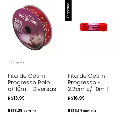
Esgotado
20 cores
Fita de Cetim
Fita de Cetim
Progresso Rolo
Progresso -
c/ 10m - Diversas
2.2cm c/ 10m |
Estampas
Vermelha
R$13,99
R$16,99
R$13,29
R$16,14
com
Pix
com
Pix