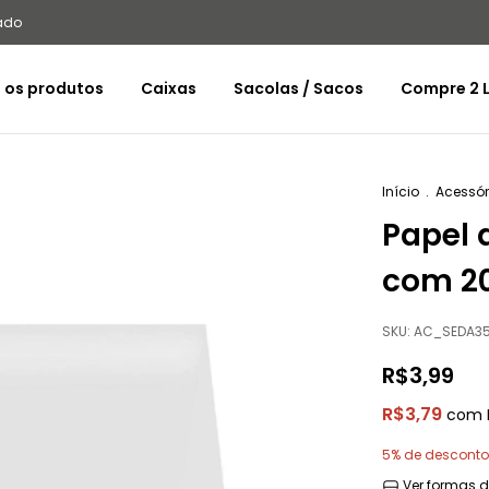
ado
 os produtos
Caixas
Sacolas / Sacos
Compre 2 L
Início
.
Acessór
Papel 
com 2
SKU:
AC_SEDA3
R$3,99
R$3,79
com
5% de desconto
Ver formas 