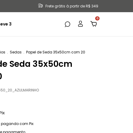
Frete grátis à partir de R$ 349
0
eve 3
ios
.
Sedas
.
Papel de Seda 35x50cm com 20
de Seda 35x50cm
0
550_20_AZULMARINHO
Pix
pagando com Pix
de pagamento