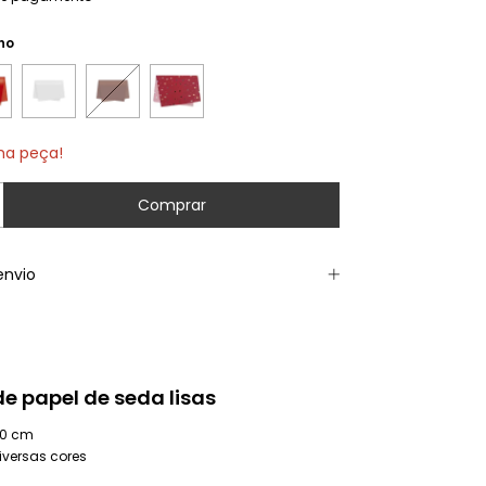
ho
ma peça!
envio
de papel de seda lisas
50 cm
iversas cores