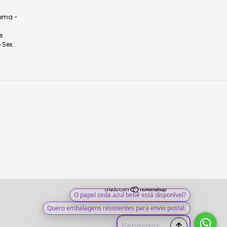
dema -
s
 Sex.: