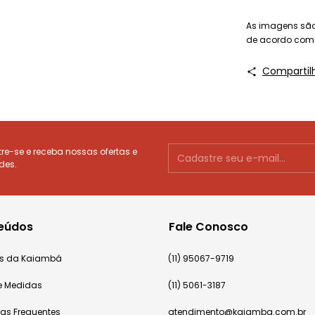
As imagens são 
de acordo com o
Compartil
e-se e receba nossas ofertas e
des.
eúdos
Fale Conosco
cas da Kaiambá
(11) 95067-9719
e Medidas
(11) 5061-3187
tas Frequentes
atendimento@kaiamba.com.br