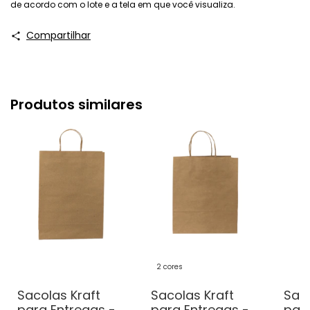
de acordo com o lote e a tela em que você visualiza.
Compartilhar
Produtos similares
2 cores
Sacolas Kraft
Sacolas Kraft
Saco
para Entregas -
para Entregas -
para