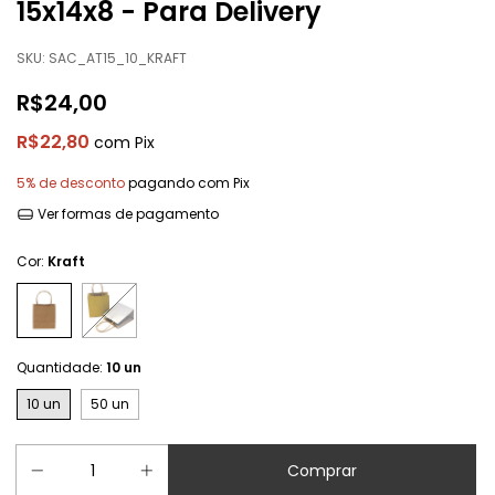
15x14x8 - Para Delivery
SKU:
SAC_AT15_10_KRAFT
R$24,00
R$22,80
com
Pix
5% de desconto
pagando com Pix
Ver formas de pagamento
Cor:
Kraft
Quantidade:
10 un
10 un
50 un