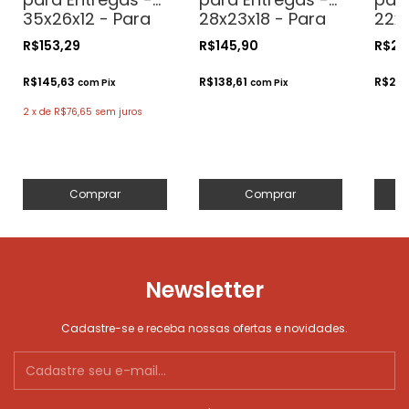
35x26x12 - Para
28x23x18 - Para
22x
Delivery
Delivery
Deli
R$153,29
R$145,90
R$25
R$145,63
R$138,61
R$23,
com
Pix
com
Pix
2
x
de
R$76,65
sem juros
Comprar
Comprar
Newsletter
Cadastre-se e receba nossas ofertas e novidades.