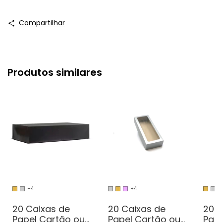
Compartilhar
Produtos similares
+4
+4
+
20 Caixas de
20 Caixas de
20 
Papel Cartão ou
Papel Cartão ou
Pap