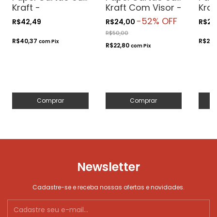
Kraft -
Kraft Com Visor -
Kra
34x21.5x7.5- Para
27x11x5 - Para
Viso
-
52
% OFF
R$42,49
R$24,00
R$23
Presentes.
Presentes.
Para
R$50,00
Cosméticos ou
Cosméticos ou
Cos
R$40,37
R$22,
com
Pix
R$22,80
Artesanatos
Artesanatos
com
Pix
Art
Comprar
Comprar
Newsletter
Cadastre-se e receba nossas ofertas e novidades.