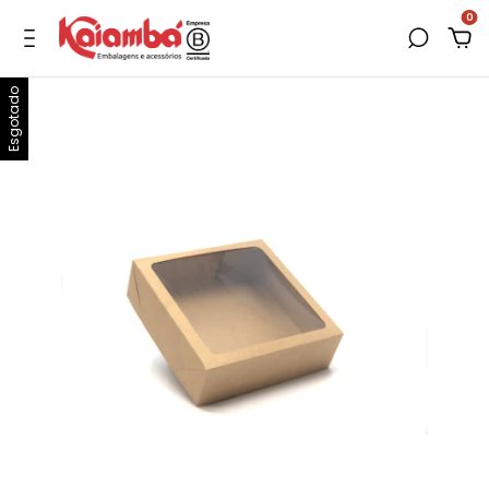
0
Esgotado