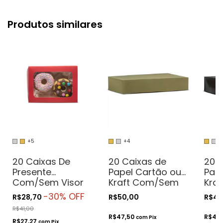
Produtos similares
+5
+4
+
20 Caixas De
20 Caixas de
20 
Presente
Papel Cartão ou
Pap
Com/Sem Visor
Kraft Com/Sem
Kraf
- 15x11x3.5 -
Visor - 24x19x4.5
34x2
-
30
% OFF
R$28,70
R$50,00
R$42
Retangulares
- Para Presentes.
Pres
R$41,00
Cosméticos ou
Cos
R$47,50
R$40
com
Pix
R$27,27
com
Pix