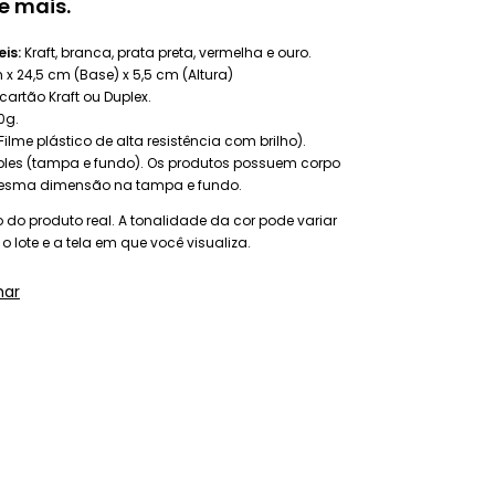
e mais.
is:
Kraft, branca, prata preta, vermelha e ouro.
x 24,5 cm (Base) x 5,5 cm (Altura)
cartão Kraft ou Duplex.
0g.
Filme plástico de alta resistência com brilho).
es (tampa e fundo). Os produtos possuem corpo
esma dimensão na tampa e fundo.
do produto real. A tonalidade da cor pode variar
 lote e a tela em que você visualiza.
har