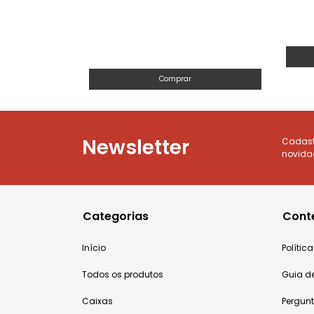
Comprar
Newsletter
Cadastr
novida
Categorias
Cont
Início
Políti
Todos os produtos
Guia d
Caixas
Pergun