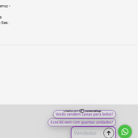
dema -
s
 Sex.: