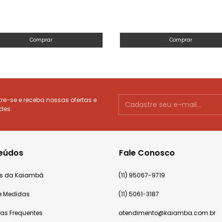
Comprar
Comprar
e-se e receba nossas ofertas e
des.
eúdos
Fale Conosco
cas da Kaiambá
(11) 95067-9719
e Medidas
(11) 5061-3187
tas Frequentes
atendimento@kaiamba.com.br