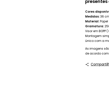
presentes 
Cores disponíve
Medidas:
36 cm 
Material:
Papel 
Gramatura:
25
Visor em BOPP ( 
Montagem simpl
único com a m
As imagens são 
de acordo com o
Compartil