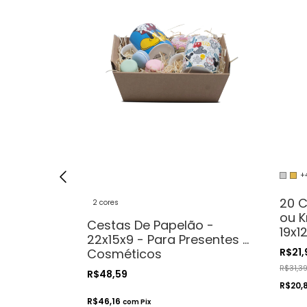
+
el Cartão
20 C
2 cores
m Visor-
ou K
Cestas De Papelão -
sentes.
19x1
22x15x9 - Para Presentes e
Cos
Cosméticos
R$21
Art
R$31,3
R$48,59
R$20,
R$46,16
com
Pix