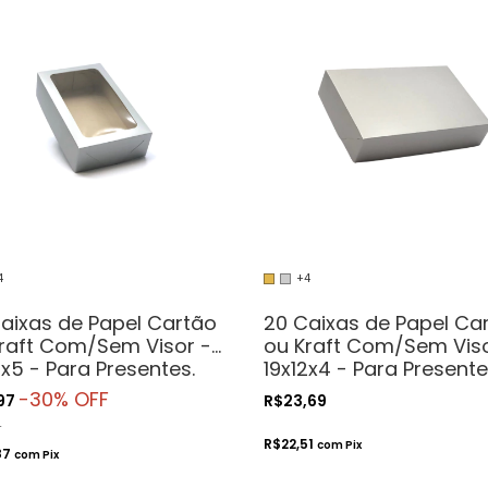
4
+4
aixas de Papel Cartão
20 Caixas de Papel Ca
raft Com/Sem Visor -
ou Kraft Com/Sem Viso
2x5 - Para Presentes.
19x12x4 - Para Presente
méticos ou
Cosméticos ou
-
30
% OFF
,97
R$23,69
esanatos
Artesanatos
9
R$22,51
com
Pix
87
com
Pix