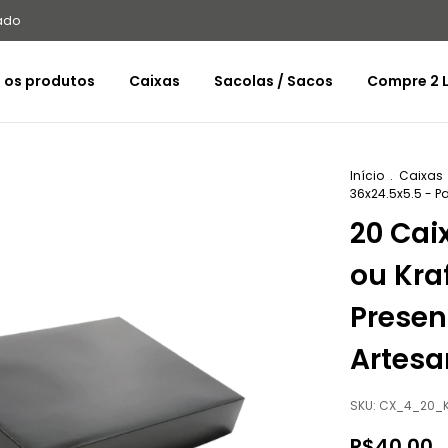
ado
 os produtos
Caixas
Sacolas / Sacos
Compre 2 L
Início
.
Caixas
36x24.5x5.5 - P
20 Cai
ou Kra
Presen
Artesa
SKU:
CX_4_20_
R$40,00