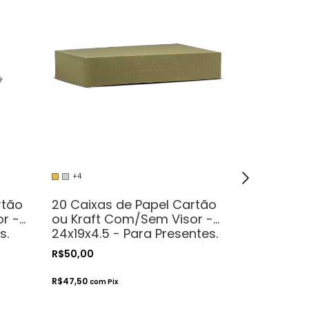
+4
+4
rtão
20 Caixas de Papel Cartão
20 Caixas
r -
ou Kraft Com/Sem Visor -
ou Kraft C
s.
24x19x4.5 - Para Presentes.
- Para Pre
Cosméticos ou
Cosmétic
R$50,00
R$32,00
Artesanatos
Artesanat
R$47,50
R$30,40
com
Pix
com
Pi