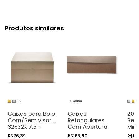
Produtos similares
+5
2 cores
+
Caixas para Bolo
Caixas
20 
Com/Sem visor -
Retangulares
Ben
32x32x17.5 -
Com Abertura
Min
Pratos de até
Lateral para Bolo
Com
R$76,39
R$165,90
R$61