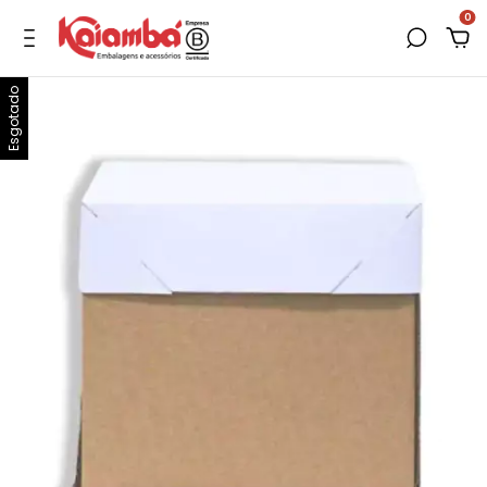
0
Esgotado