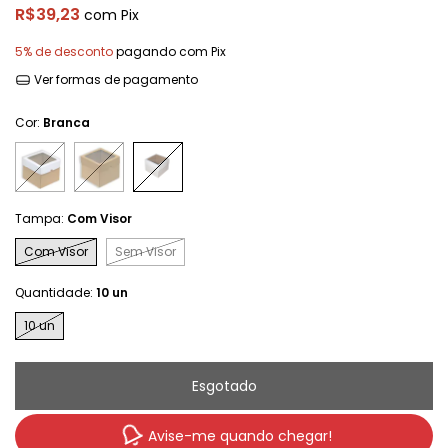
R$39,23
com
Pix
5% de desconto
pagando com Pix
Ver formas de pagamento
Cor:
Branca
Tampa:
Com Visor
Com Visor
Sem Visor
Quantidade:
10 un
10 un
Avise-me quando chegar!