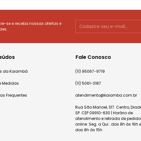
e-se e receba nossas ofertas e
des.
eúdos
Fale Conosco
cas da Kaiambá
(11) 95067-9719
e Medidas
(11) 5061-3187
tas Frequentes
atendimento@kaiamba.com.br
Rua São Manoel, 137. Centro, Dia
SP. CEP 09910-630 | Horário de
atendimento e retirada de pedido
online: Seg. a Qui.: das 8h às 16h e
das 8h às 15h