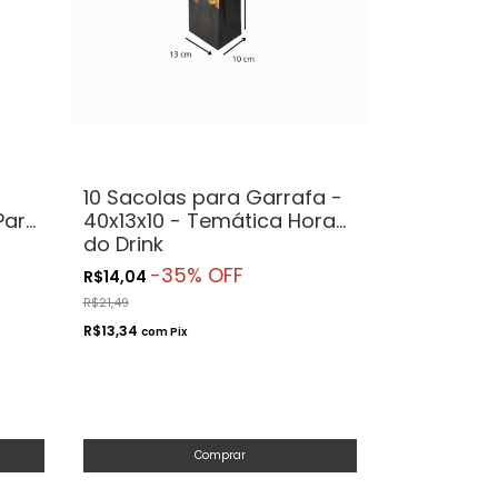
10 Sacolas para Garrafa -
Para
40x13x10 - Temática Hora
do Drink
-
35
% OFF
R$14,04
R$21,49
R$13,34
com
Pix
Comprar