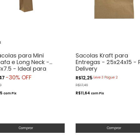
4
acolas para Mini
Sacolas Kraft para
afa e Long Neck -
Entregas - 25x24x15 - 
x7.5 - Ideal para
Delivery
afas de 187ml
-
30
% OFF
,47
R$12,25
Leve 3 Pague 2
9
R$17,49
55
R$11,64
com
Pix
com
Pix
Comprar
Comprar