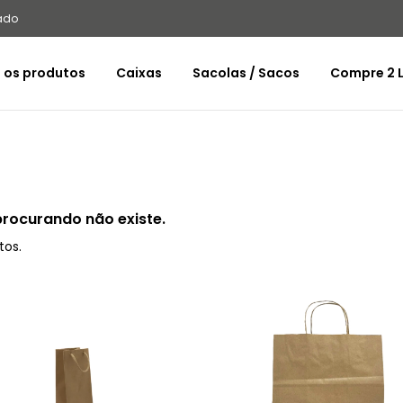
ado
 os produtos
Caixas
Sacolas / Sacos
Compre 2 L
procurando não existe.
tos.