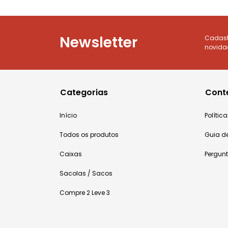
Newsletter
Cadastr
novida
Categorias
Cont
Início
Políti
Todos os produtos
Guia d
Caixas
Pergun
Sacolas / Sacos
Compre 2 Leve 3