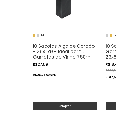
+4
+
10 Sacolas Alça de Cordão
10 S
- 35x11x9 - Ideal para
Garr
Garrafas de Vinho 750ml
23x8
Garr
R$27,59
R$18
R$26,3
R$26,21
com
Pix
R$17,
Comprar