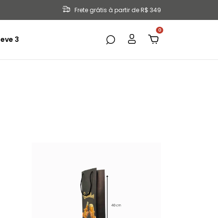
Frete grátis à partir de R$ 349
0
eve 3