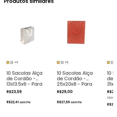
Produtos similares
+4
+6
+
10 Sacolas Alça
10 Sacolas Alça
10 S
de Cordão -
de Cordão -
de 
13x13.5x6 - Para
25x20x8 - Para
31x2
Presentes.
Presentes.
Pres
R$23,59
R$29,00
R$27
Cosméticos ou
Cosméticos ou
Cos
R$39,
Artesanatos
Artesanatos
Art
R$22,41
R$27,55
com
Pix
com
Pix
R$25