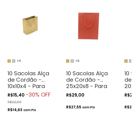
+4
+6
+
10 Sacolas Alça
10 Sacolas Alça
10 S
de Cordão -
de Cordão -
de 
10x10x4 - Para
25x20x8 - Para
20x1
Presentes.
Presentes.
Pres
-
30
% OFF
R$15,40
R$29,00
R$23
Cosméticos ou
Cosméticos ou
Cos
R$22,00
Artesanatos
Artesanatos
Art
R$27,55
R$22,
com
Pix
R$14,63
com
Pix