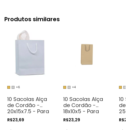
Produtos similares
+6
+4
+
10 Sacolas Alça
10 Sacolas Alça
10 S
de Cordão -
de Cordão -
de 
20x15x7.5 - Para
18x10x5 - Para
25x
Presentes.
Presentes.
Pres
R$23,69
R$23,29
R$29
Cosméticos ou
Cosméticos ou
Cos
Artesanatos
Artesanatos
Art