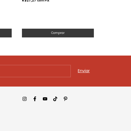
R$27,27
com
Pix
Comprar