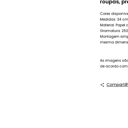
roupas, pr
Cores disponívei
Medidas: 34 cm 
Material: Papel 
Gramatura: 250
Montagem simpl
mesma dimensã
As imagens são 
de acordo com o
Compartil