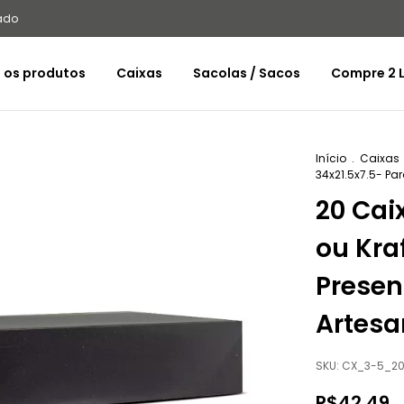
ado
 os produtos
Caixas
Sacolas / Sacos
Compre 2 L
Início
.
Caixas
34x21.5x7.5- Pa
20 Cai
ou Kraf
Presen
Artesa
SKU:
CX_3-5_20
R$42,49