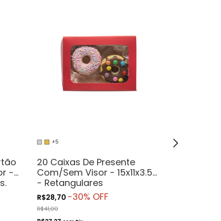
+5
+2
rtão
20 Caixas De Presente
20 Caixas
r -
Com/Sem Visor - 15x11x3.5
ou Kraft C
s.
- Retangulares
- Para Pre
Cosmétic
-
30
% OFF
R$28,70
R$47,29
Artesanat
R$41,00
R$44,93
com
Pi