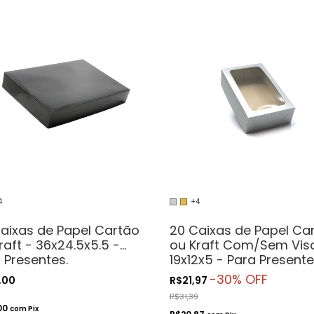
4
+4
aixas de Papel Cartão
20 Caixas de Papel Ca
raft - 36x24.5x5.5 -
ou Kraft Com/Sem Viso
 Presentes.
19x12x5 - Para Presente
méticos ou
Cosméticos ou
-
30
% OFF
,00
R$21,97
esanatos
Artesanatos
R$31,39
00
com
Pix