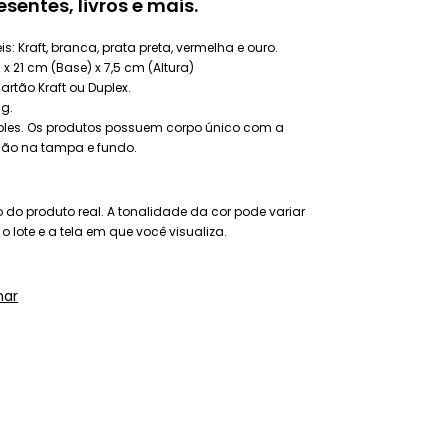
esentes, livros e mais.
s: Kraft, branca, prata preta, vermelha e ouro.
x 21 cm (Base) x 7,5 cm (Altura)
cartão Kraft ou Duplex.
g.
es. Os produtos possuem corpo único com a
o na tampa e fundo.
do produto real. A tonalidade da cor pode variar
 lote e a tela em que você visualiza.
har