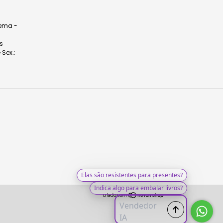
dema -
s
 Sex.: