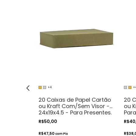
+4
+
20 Caixas de Papel Cartão
20 C
ou Kraft Com/Sem Visor -
ou K
ão -
24x19x4.5 - Para Presentes.
Para
resentes e
Cosméticos ou
Cos
R$50,00
R$40
Artesanatos
Art
R$47,50
R$38,
com
Pix