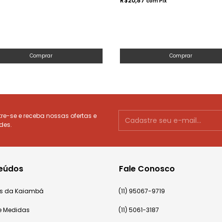
R$20,87
com
Pix
Comprar
Comprar
e-se e receba nossas ofertas e
des.
eúdos
Fale Conosco
cas da Kaiambá
(11) 95067-9719
e Medidas
(11) 5061-3187