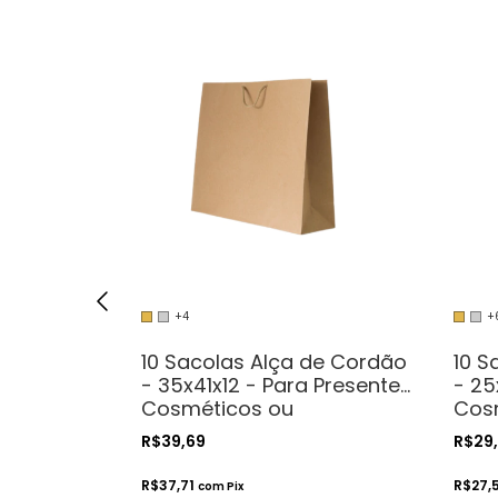
+4
+
Garrafa -
10 Sacolas Alça de Cordão
10 S
para
- 35x41x12 - Para Presentes.
- 25
Cosméticos ou
Cos
Artesanatos
Art
R$39,69
R$29
R$37,71
R$27,
com
Pix