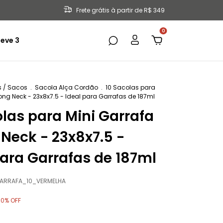
Frete grátis à partir de R$ 349
0
eve 3
 / Sacos
.
Sacola Alça Cordão
.
10 Sacolas para
Long Neck - 23x8x7.5 - Ideal para Garrafas de 187ml
olas para Mini Garrafa
 Neck - 23x8x7.5 -
para Garrafas de 187ml
ARRAFA_10_VERMELHA
30
% OFF