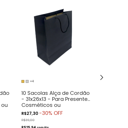
+4
+4
rdão
10 Sacolas Alça de Cordão
10 Sacola
- 31x26x13 - Para Presentes.
- 16x12x5 
 ou
Cosméticos ou
Cosmétic
Artesanatos
Artesanat
-
30
% OFF
R$27,30
R$23,59
R$39,00
R$22,41
com
Pix
R$25,94
com
Pix