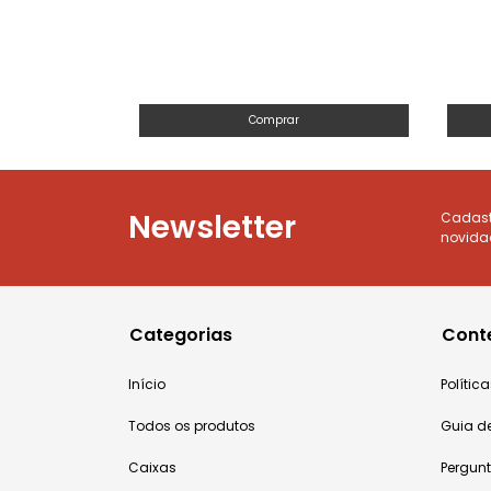
Comprar
Newsletter
Cadastr
novida
Categorias
Cont
Início
Políti
Todos os produtos
Guia d
Caixas
Pergun