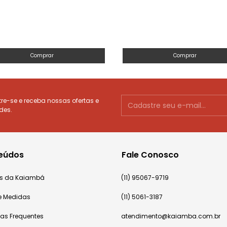
Comprar
Comprar
e-se e receba nossas ofertas e
des.
eúdos
Fale Conosco
cas da Kaiambá
(11) 95067-9719
e Medidas
(11) 5061-3187
tas Frequentes
atendimento@kaiamba.com.br