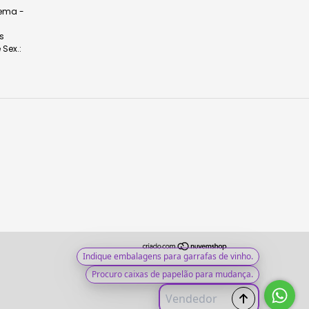
dema -
s
 Sex.: