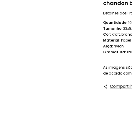
chandon b
Detalhes dos Pr
Quantidade:
10
Tamanho:
23x8x
Cor:
Kraft, branc
Material:
Papel 
Alça:
Nylon
Gramatura:
12
As imagens são 
de acordo com o
Compartil