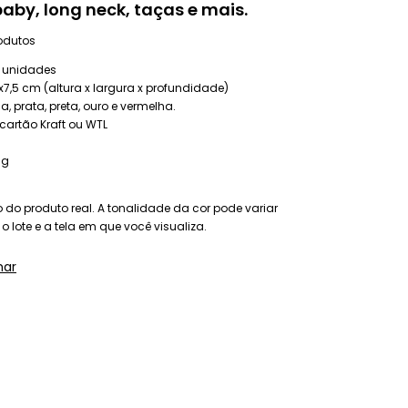
aby, long neck, taças e mais.
odutos
 unidades
7,5 cm (altura x largura x profundidade)
a, prata, preta, ouro e vermelha.
cartão Kraft ou WTL
0g
do produto real. A tonalidade da cor pode variar
 lote e a tela em que você visualiza.
har