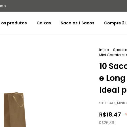
ado
 os produtos
Caixas
Sacolas / Sacos
Compre 2 L
Início
.
Sacolas
Mini Garrafa e 
10 Sac
e Long
Ideal 
SKU:
SAC_MINIG
R$18,47
-
R$26,39