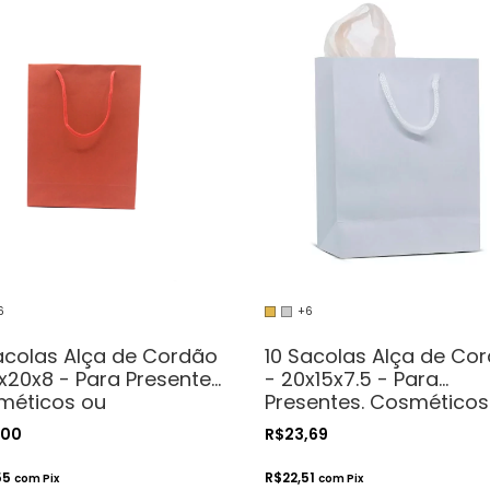
6
+6
acolas Alça de Cordão
10 Sacolas Alça de Co
x20x8 - Para Presentes.
- 20x15x7.5 - Para
méticos ou
Presentes. Cosméticos
esanatos
Artesanatos
,00
R$23,69
55
R$22,51
com
Pix
com
Pix