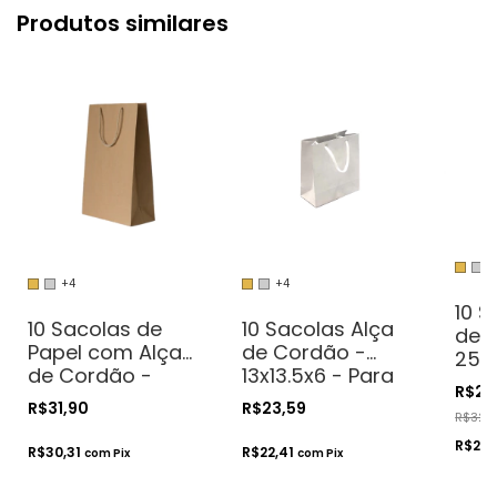
Produtos similares
+
+4
+4
10 S
10 Sacolas de
10 Sacolas Alça
de 
Papel com Alça
de Cordão -
25x3
de Cordão -
13x13.5x6 - Para
Pres
R$22
35x22x10 - Para
Presentes.
Cos
R$31,90
R$23,59
R$32,3
Presentes.
Cosméticos ou
Art
Cosméticos ou
Artesanatos
R$21,
R$30,31
R$22,41
com
Pix
com
Pix
Artesanatos