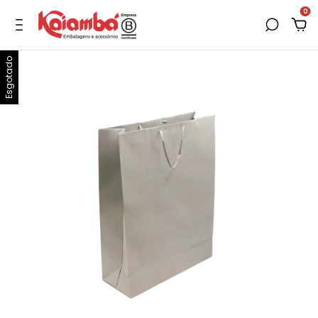
0
Esgotado