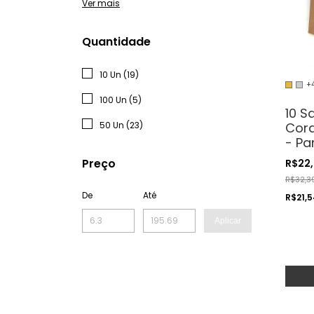
Ver mais
Quantidade
10 Un (19)
+
100 Un (5)
10 S
Cord
50 Un (23)
- Pa
Cos
Preço
R$22
Arte
R$32,3
De
Até
R$21,
Aplicar