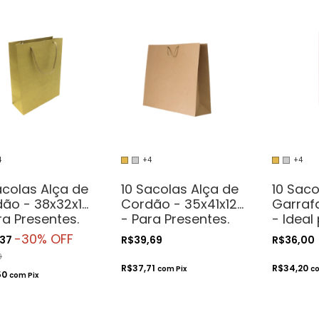
4
+4
+4
acolas Alça de
10 Sacolas Alça de
10 Saco
ão - 38x32x15
Cordão - 35x41x12
Garrafa
ra Presentes.
- Para Presentes.
- Ideal
méticos ou
Cosméticos ou
Destila
-
30
% OFF
,37
R$39,69
R$36,00
sanatos
Artesanatos
9
R$37,71
R$34,20
com
Pix
c
50
com
Pix