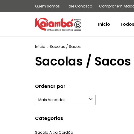
Quem somos
Fale Conosco
Comprar em Atac
Início
Todos
Início
.
Sacolas / Sacos
Sacolas / Sacos
Ordenar por
Categorias
Sacola Alça Cordão