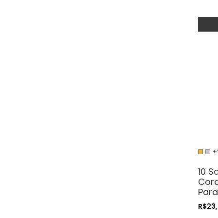
+
10 S
Cord
Para
Cos
R$23
Arte