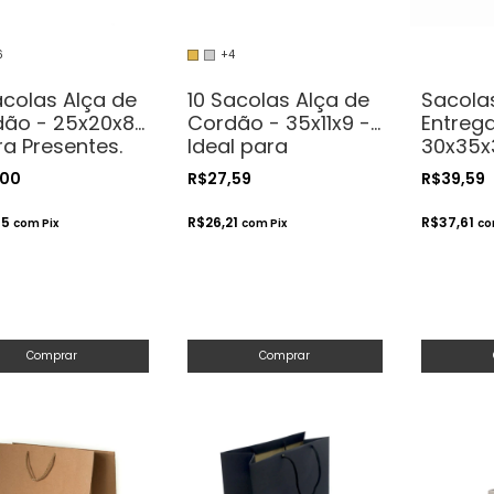
6
+4
acolas Alça de
10 Sacolas Alça de
Sacolas
ão - 25x20x8
Cordão - 35x11x9 -
Entrega
ra Presentes.
Ideal para
30x35x
méticos ou
Garrafas de Vinho
Para De
,00
R$27,59
R$39,59
sanatos
750ml
Transp
Bolos
55
R$26,21
R$37,61
com
Pix
com
Pix
c
Comprar
Comprar