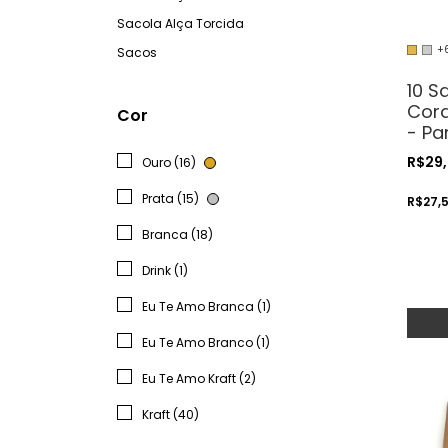
Sacola Alça Torcida
+
Sacos
10 S
Cord
Cor
- Pa
Cos
R$29
Ouro (16)
Arte
Prata (15)
R$27,
Branca (18)
Drink (1)
Eu Te Amo Branca (1)
Eu Te Amo Branco (1)
Eu Te Amo Kraft (2)
Kraft (40)