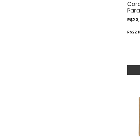
Cord
Para
Cos
R$23
Arte
R$22,