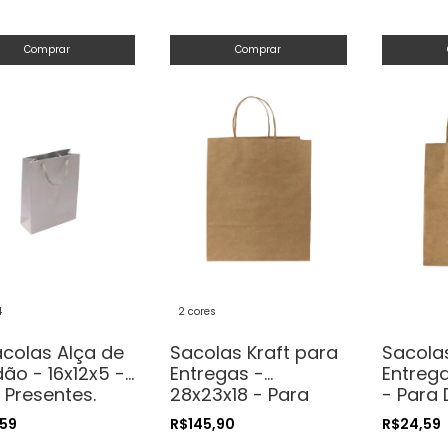
Comprar
Comprar
4
2 cores
acolas Alça de
Sacolas Kraft para
Sacolas
ão - 16x12x5 -
Entregas -
Entrega
 Presentes.
28x23x18 - Para
- Para 
méticos ou
Delivery
,59
R$145,90
R$24,59
sanatos