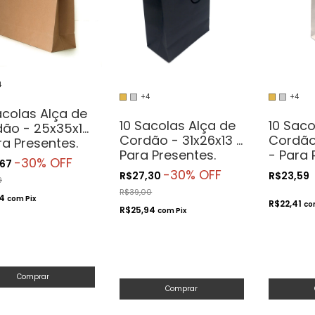
4
+4
+4
acolas Alça de
10 Sacolas Alça de
10 Saco
ão - 25x35x10
Cordão - 31x26x13 -
Cordão 
ra Presentes.
Para Presentes.
- Para 
méticos ou
-
30
% OFF
,67
Cosméticos ou
Cosmét
sanatos
-
30
% OFF
R$27,30
R$23,59
9
Artesanatos
Artesa
R$39,00
54
com
Pix
R$22,41
co
R$25,94
com
Pix
Comprar
Comprar