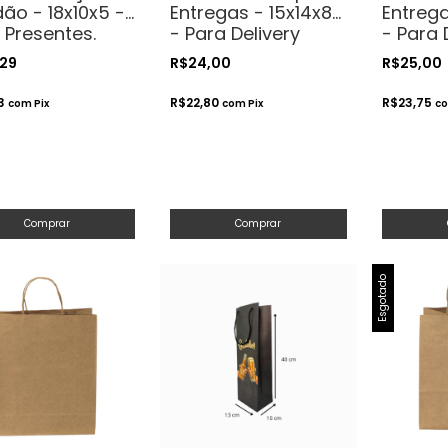
ão - 18x10x5 -
Entregas - 15x14x8
Entreg
 Presentes.
- Para Delivery
- Para 
méticos ou
,29
R$24,00
R$25,00
sanatos
13
R$22,80
R$23,75
com
Pix
com
Pix
c
Comprar
Comprar
Esgotado