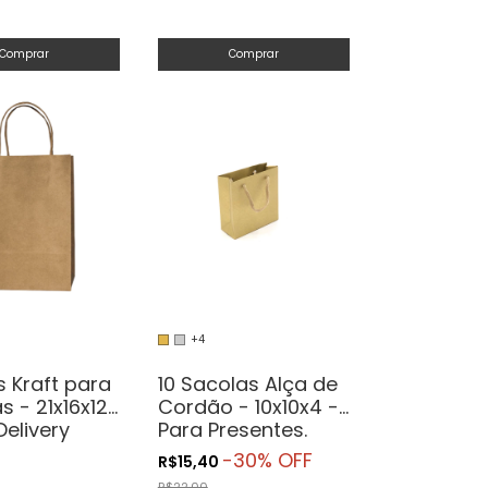
Comprar
Comprar
+4
 Kraft para
10 Sacolas Alça de
s - 21x16x12
Cordão - 10x10x4 -
Delivery
Para Presentes.
Cosméticos ou
-
30
% OFF
R$15,40
Artesanatos
R$22,00