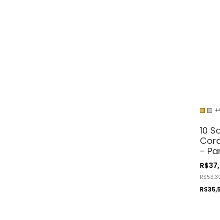
+
10 S
Cord
- Pa
Cos
R$37
Arte
R$53,3
R$35,