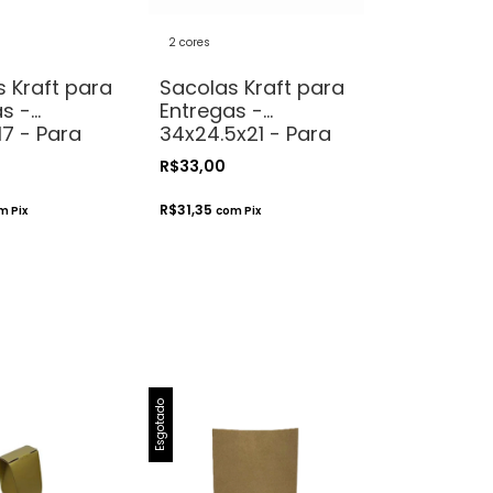
2 cores
 Kraft para
Sacolas Kraft para
s -
Entregas -
7 - Para
34x24.5x21 - Para
y
Delivery
R$33,00
R$31,35
m
Pix
com
Pix
Esgotado