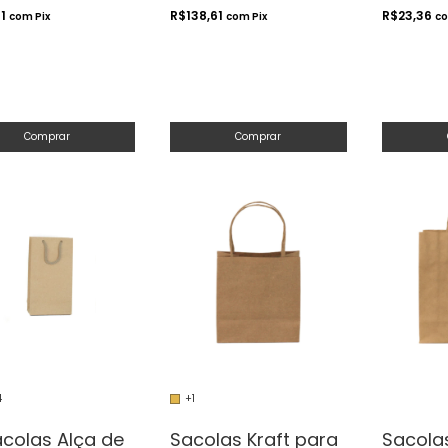
41
R$138,61
R$23,36
com
Pix
com
Pix
c
Comprar
Comprar
4
+1
acolas Alça de
Sacolas Kraft para
Sacolas