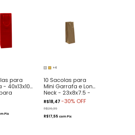
+4
las para
10 Sacolas para
 - 40x13x10
Mini Garrafa e Long
 para
Neck - 23x8x7.5 -
dos
Ideal para
-
30
% OFF
R$18,47
Garrafas de 187ml
R$26,39
om
Pix
R$17,55
com
Pix