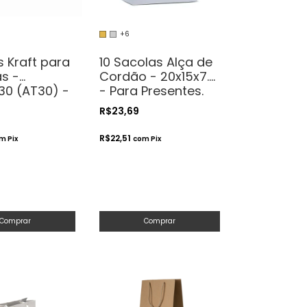
+6
 Kraft para
10 Sacolas Alça de
s -
Cordão - 20x15x7.5
30 (AT30) -
- Para Presentes.
livery.
Cosméticos ou
R$23,69
orte de
Artesanatos
R$22,51
om
Pix
com
Pix
Comprar
Comprar