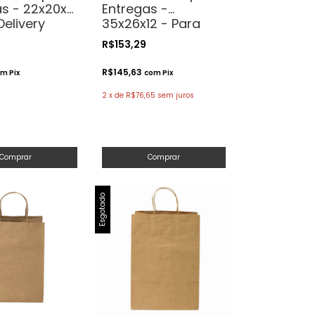
as - 22x20x7
Entregas -
Delivery
35x26x12 - Para
Delivery
R$153,29
R$145,63
om
Pix
com
Pix
2
x
de
R$76,65
sem juros
Comprar
Comprar
Esgotado