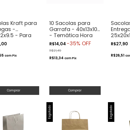
las Kraft para
10 Sacolas para
Sacolas
egas -
Garrafa - 40x13x10
Entrega
2x9.5 - Para
- Temática Hora
25x20x1
very
do Drink
Deliver
-
35
% OFF
,00
R$14,04
R$27,90
R$21,49
,55
R$26,51
com
Pix
co
R$13,34
com
Pix
Comprar
Comprar
Esgotado
Esgotado