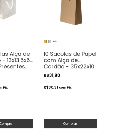
+4
las Alça de
10 Sacolas de Papel
- 13x13.5x6
com Alça de
Presentes.
Cordão - 35x22x10
icos ou
- Para Presentes.
R$31,90
natos
Cosméticos ou
Artesanatos
R$30,31
m
Pix
com
Pix
Comprar
Comprar