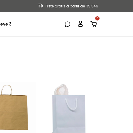
Frete grátis à partir de R$ 349
0
eve 3