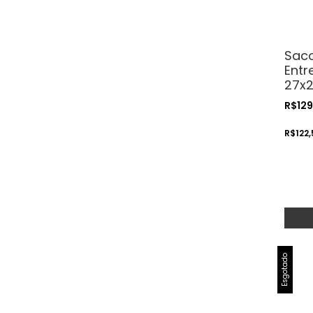
Saco
Entr
27x2
Deli
R$129
R$122
Esgotado